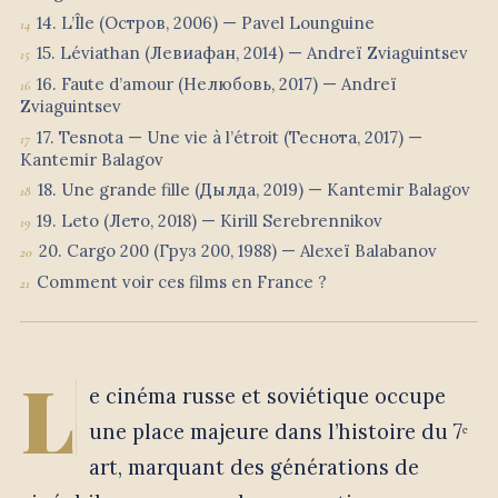
14. L’Île (Остров, 2006) — Pavel Lounguine
15. Léviathan (Левиафан, 2014) — Andreï Zviaguintsev
16. Faute d’amour (Нелюбовь, 2017) — Andreï
Zviaguintsev
17. Tesnota — Une vie à l’étroit (Теснота, 2017) —
Kantemir Balagov
18. Une grande fille (Дылда, 2019) — Kantemir Balagov
19. Leto (Лето, 2018) — Kirill Serebrennikov
20. Cargo 200 (Груз 200, 1988) — Alexeï Balabanov
Comment voir ces films en France ?
L
e cinéma russe et soviétique occupe
une place majeure dans l’histoire du 7ᵉ
art, marquant des générations de