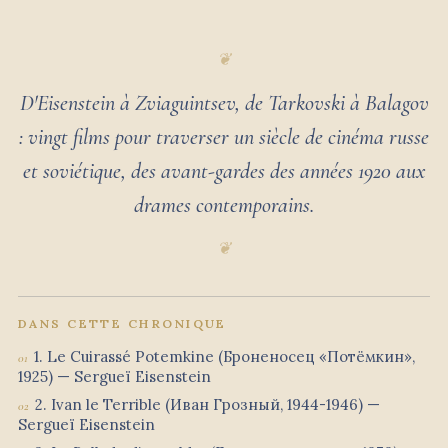
D'Eisenstein à Zviaguintsev, de Tarkovski à Balagov
: vingt films pour traverser un siècle de cinéma russe
et soviétique, des avant-gardes des années 1920 aux
drames contemporains.
DANS CETTE CHRONIQUE
1. Le Cuirassé Potemkine (Броненосец «Потёмкин»,
1925) — Sergueï Eisenstein
2. Ivan le Terrible (Иван Грозный, 1944-1946) —
Sergueï Eisenstein