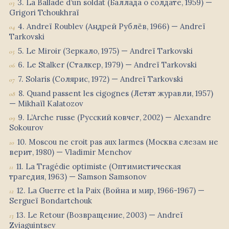
3. La Ballade d’un soldat (Баллада о солдате, 1959) —
Grigori Tchoukhraï
4. Andreï Roublev (Андрей Рублёв, 1966) — Andreï
Tarkovski
5. Le Miroir (Зеркало, 1975) — Andreï Tarkovski
6. Le Stalker (Сталкер, 1979) — Andreï Tarkovski
7. Solaris (Солярис, 1972) — Andreï Tarkovski
8. Quand passent les cigognes (Летят журавли, 1957)
— Mikhaïl Kalatozov
9. L’Arche russe (Русский ковчег, 2002) — Alexandre
Sokourov
10. Moscou ne croit pas aux larmes (Москва слезам не
верит, 1980) — Vladimir Menchov
11. La Tragédie optimiste (Оптимистическая
трагедия, 1963) — Samson Samsonov
12. La Guerre et la Paix (Война и мир, 1966-1967) —
Sergueï Bondartchouk
13. Le Retour (Возвращение, 2003) — Andreï
Zviaguintsev