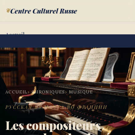
❦
Centre Culturel Russe
Accueil
Chroniques
Annuaire
Portraits
Chronologie
ACCUEIL
CHRONIQUES
MUSIQUE
À propos
РУССКАЯ КУЛЬТУРА ВО ФРАНЦИИ
РУС
Les compositeurs