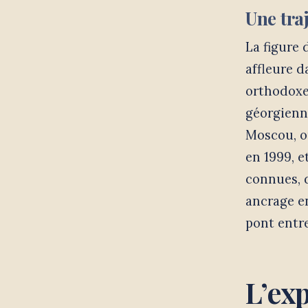
Une tra
La figure 
affleure d
orthodoxe
géorgienne
Moscou, o
en 1999, e
connues, 
ancrage e
pont entre
L’ex