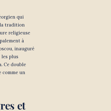
éorgien qui
la tradition
ure religieuse
ipalement à
Moscou, inauguré
 les plus
a. Ce double
ue comme un
res et