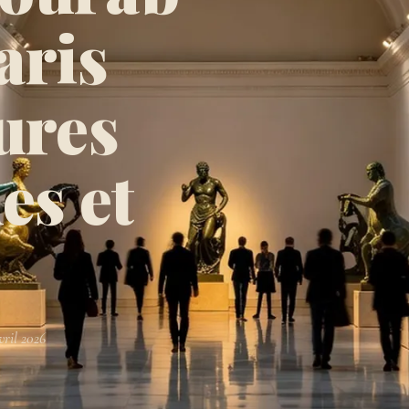
aris
tures
s et
vril 2026