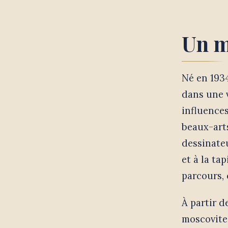
Un m
Né en 1934
dans une v
influences
beaux-arts
dessinateu
et à la ta
parcours, 
À partir d
moscovite