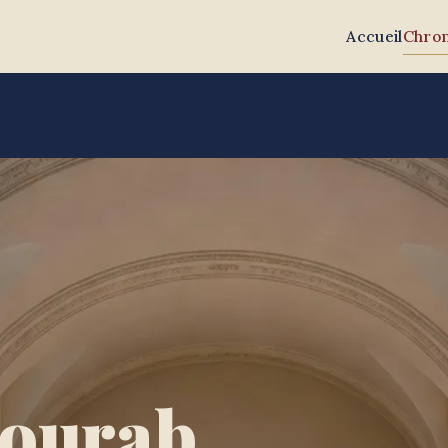
Accueil
Chron
Zourab