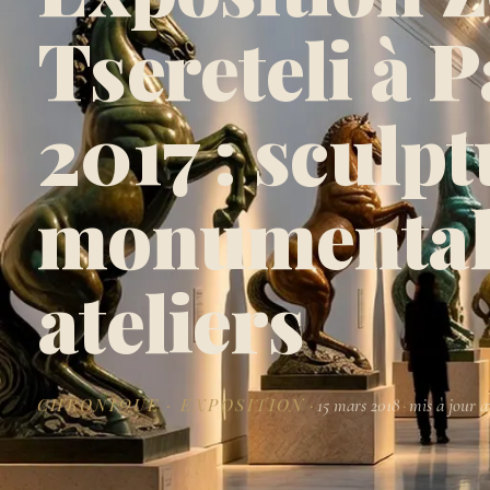
Tsereteli à P
2017 : sculp
monumentale
ateliers
CHRONIQUE · EXPOSITION
·
15 mars 2018
·
mis à jour a