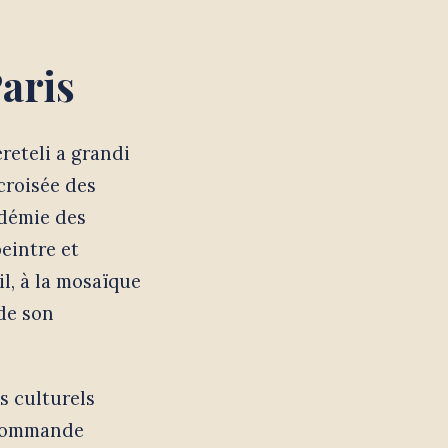
aris
reteli a grandi
 croisée des
adémie des
peintre et
il, à la mosaïque
 de son
s culturels
e commande