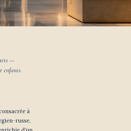
 arts —
r enfants.
 consacrée à
rgien-russe,
enrichie d’un