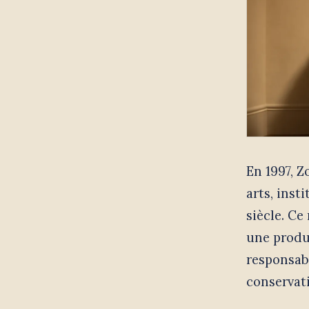
En 1997, Z
arts, inst
siècle. Ce 
une produc
responsabl
conservat