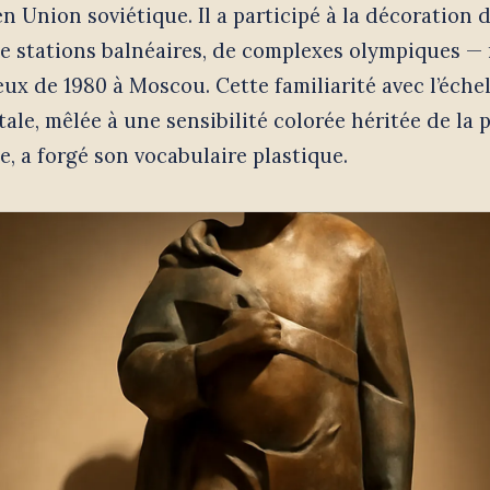
n Union soviétique. Il a participé à la décoration 
, de stations balnéaires, de complexes olympiques
eux de 1980 à Moscou. Cette familiarité avec l’échel
e, mêlée à une sensibilité colorée héritée de la 
, a forgé son vocabulaire plastique.