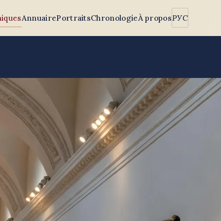
iques
Annuaire
Portraits
Chronologie
À propos
РУС