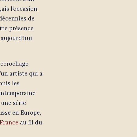
çais l’occasion
 décennies de
ette présence
t aujourd’hui
accrochage,
’un artiste qui a
puis les
contemporaine
 une série
usse en Europe,
 France
au fil du