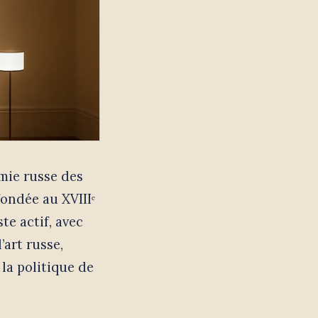
émie russe des
fondée au XVIIIᵉ
ste actif, avec
’art russe,
la politique de