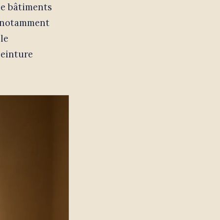
de bâtiments
 — notamment
le
peinture