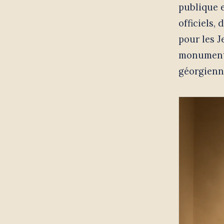
publique e
officiels
pour les J
monumental
géorgienne